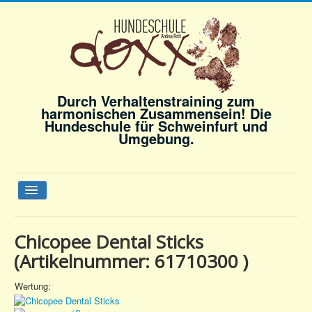
Durch Verhaltenstraining zum
harmonischen Zusammensein! Die
Hundeschule für Schweinfurt und
Umgebung.
Navigation
an/aus
Startseite
Chicopee Dental Sticks
Angebot
(Artikelnummer:
61710300
)
Andrea Roth
Wertung:
Gästebuch