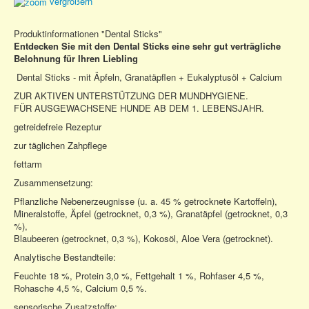
vergrößern
News
Shop
Produktinformationen "Dental Sticks"
Entdecken Sie mit den Dental Sticks eine sehr gut verträgliche
Belohnung für Ihren Liebling
Dental Sticks - mit Äpfeln, Granatäpflen + Eukalyptusöl + Calcium
ZUR AKTIVEN UNTERSTÜTZUNG DER MUNDHYGIENE.
FÜR AUSGEWACHSENE HUNDE AB DEM 1. LEBENSJAHR.
getreidefreie Rezeptur
zur täglichen Zahpflege
fettarm
Zusammensetzung:
Pflanzliche Nebenerzeugnisse (u. a. 45 % getrocknete Kartoffeln),
Mineralstoffe, Äpfel (getrocknet, 0,3 %), Granatäpfel (getrocknet, 0,3
%),
Blaubeeren (getrocknet, 0,3 %), Kokosöl, Aloe Vera (getrocknet).
Analytische Bestandteile:
Feuchte 18 %, Protein 3,0 %, Fettgehalt 1 %, Rohfaser 4,5 %,
Rohasche 4,5 %, Calcium 0,5 %.
sensorische Zusatzstoffe: