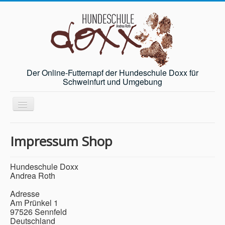
Der Online-Futternapf der Hundeschule Doxx für
Schweinfurt und Umgebung
Toggle
Navigation
Startseite
Impressum Shop
Angebot
Andrea Roth
Hundeschule Doxx
Andrea Roth
Gästebuch
Adresse
News
Am Prünkel 1
97526 Sennfeld
Shop
Deutschland