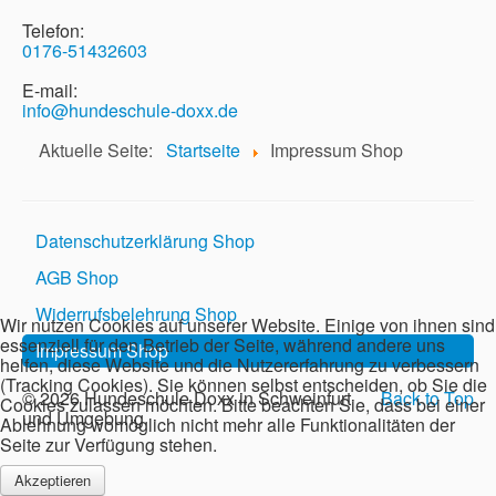
Telefon:
0176-51432603
E-mail:
info@hundeschule-doxx.de
Aktuelle Seite:
Startseite
Impressum Shop
Datenschutzerklärung Shop
AGB Shop
Widerrufsbelehrung Shop
Wir nutzen Cookies auf unserer Website. Einige von ihnen sind
essenziell für den Betrieb der Seite, während andere uns
Impressum Shop
helfen, diese Website und die Nutzererfahrung zu verbessern
(Tracking Cookies). Sie können selbst entscheiden, ob Sie die
© 2026 Hundeschule Doxx in Schweinfurt
Back to Top
Cookies zulassen möchten. Bitte beachten Sie, dass bei einer
und Umgebung
Ablehnung womöglich nicht mehr alle Funktionalitäten der
Seite zur Verfügung stehen.
Akzeptieren