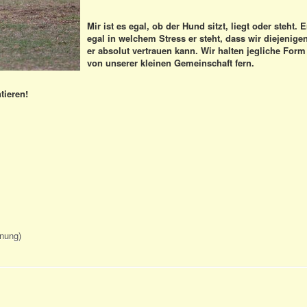
Mir ist es egal, ob der Hund sitzt, liegt oder steht. 
egal in welchem Stress er steht, dass wir diejenige
er absolut vertrauen kann. Wir halten jegliche Form
von unserer kleinen Gemeinschaft fern.
ntieren!
nung)