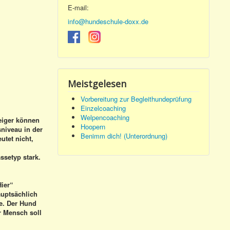
E-mail:
info@hundeschule-doxx.de
Meistgelesen
Vorbereitung zur Begleithundeprüfung
Einzelcoaching
Welpencoaching
eiger können
Hoopern
niveau in der
Benimm dich! (Unterordnung)
tet nicht,
ssetyp stark.
Hier“
uptsächlich
ke. Der Hund
r Mensch soll