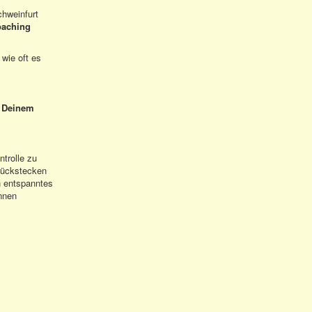
chweinfurt
oaching
 wie oft es
i Deinem
ntrolle zu
rückstecken
n entspanntes
nnen