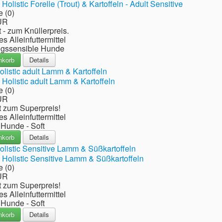
 (0)
UR
 - zum Knüllerpreis.
es Alleinfuttermittel
ngssensible Hunde
nkorb
Details
listic adult Lamm & Kartoffeln
 (0)
UR
t zum Superpreis!
es Alleinfuttermittel
 Hunde - Soft
nkorb
Details
listic Sensitive Lamm & Süßkartoffeln
 (0)
UR
t zum Superpreis!
es Alleinfuttermittel
 Hunde - Soft
nkorb
Details