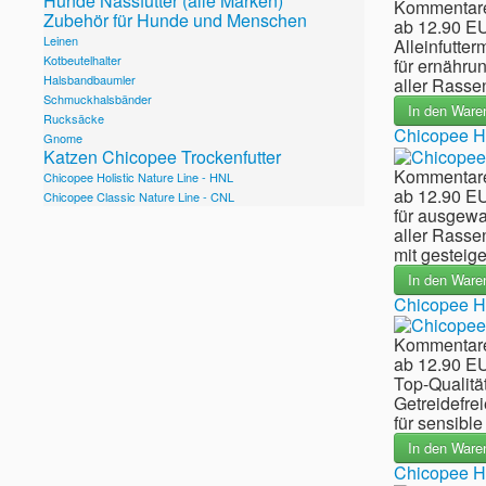
Hunde Nassfutter (alle Marken)
Kommentare
Zubehör für Hunde und Menschen
ab
12.90 E
Leinen
Alleinfutterm
Kotbeutelhalter
für ernähru
Halsbandbaumler
aller Rasse
Schmuckhalsbänder
In den Ware
Rucksäcke
Chicopee Hol
Gnome
Katzen Chicopee Trockenfutter
Kommentare
Chicopee Holistic Nature Line - HNL
ab
12.90 E
Chicopee Classic Nature Line - CNL
für ausgew
aller Rasse
mit gesteiger
In den Ware
Chicopee Ho
Kommentare
ab
12.90 E
Top-Qualitä
Getreidefrei
für sensible
In den Ware
Chicopee Hol