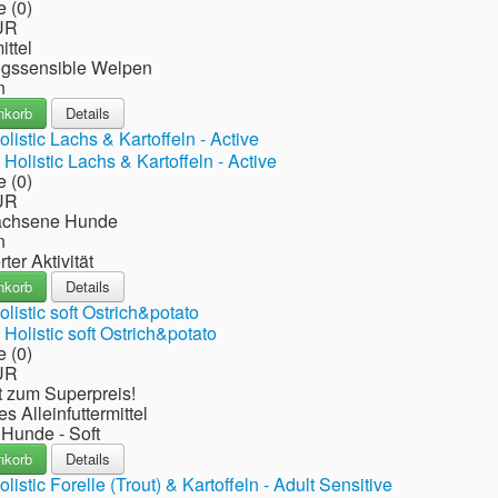
 (0)
UR
ittel
ngssensible Welpen
n
nkorb
Details
istic Lachs & Kartoffeln - Active
 (0)
UR
achsene Hunde
n
ter Aktivität
nkorb
Details
listic soft Ostrich&potato
 (0)
UR
t zum Superpreis!
es Alleinfuttermittel
 Hunde - Soft
nkorb
Details
istic Forelle (Trout) & Kartoffeln - Adult Sensitive