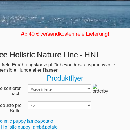
Ab 40 € versandkostenfreie Lieferung!
ee Holistic Nature Line - HNL
efreie Ernährungskonzept für besonders anspruchsvolle,
sensible Hunde aller Rassen
Produktflyer
e sortieren
nach:
odukte pro
Seite:
listic puppy lamb&potato