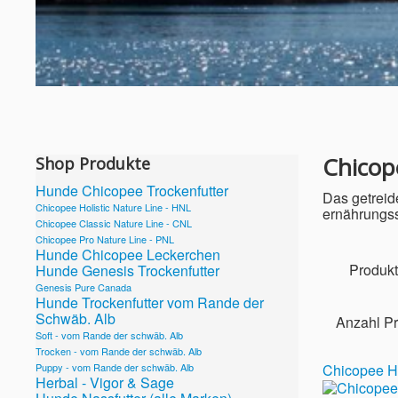
Chicop
Shop Produkte
Hunde Chicopee Trockenfutter
Das getreid
Chicopee Holistic Nature Line - HNL
ernährungs
Chicopee Classic Nature Line - CNL
Chicopee Pro Nature Line - PNL
Hunde Chicopee Leckerchen
Produkt
Hunde Genesis Trockenfutter
Genesis Pure Canada
Hunde Trockenfutter vom Rande der
Schwäb. Alb
Anzahl Pr
Soft - vom Rande der schwäb. Alb
Trocken - vom Rande der schwäb. Alb
Puppy - vom Rande der schwäb. Alb
Chicopee Ho
Herbal - Vigor & Sage