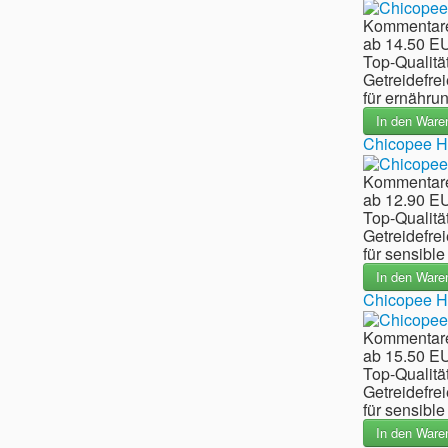
Kommentare
ab
14.50 E
Top-Qualität
Getreidefrei
für ernähru
In den Ware
Chicopee Ho
Kommentare
ab
12.90 E
Top-Qualitä
Getreidefrei
für sensible
In den Ware
Chicopee Ho
Kommentare
ab
15.50 E
Top-Qualitä
Getreidefrei
für sensible
In den Ware