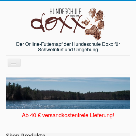
Der Online-Futternapf der Hundeschule Doxx für
Schweinfurt und Umgebung
Toggle
Navigation
Startseite
Angebot
Andrea Roth
Gästebuch
Ab 40 € versandkostenfreie Lieferung!
News
Shop
Shop Produkte